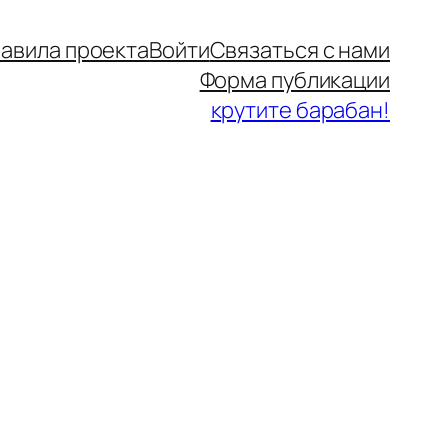
авила проекта
Войти
Связаться с нами
Форма публикации
крутите барабан!