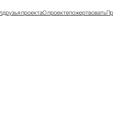
л
друзья проекта
О проекте
пожертвовать
Пр