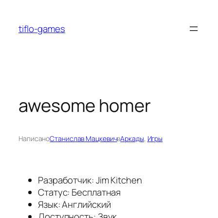
Перейти
к
tiflo-games
содержимому
awesome homer
Написано
Станислав Мацкевич
в
Аркады
, 
Игры
Разработчик: Jim Kitchen
Статус: Бесплатная
Язык: Английский
Доступность: Звук