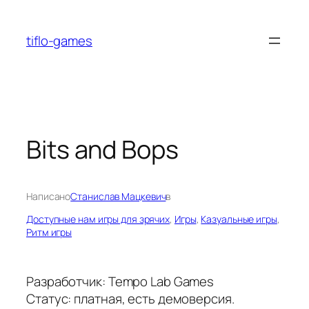
Перейти
к
tiflo-games
содержимому
Bits and Bops
Написано
Станислав Мацкевич
в
Доступные нам игры для зрячих
, 
Игры
, 
Казуальные игры
, 
Ритм игры
Разработчик: Tempo Lab Games
Статус: платная, есть демоверсия.