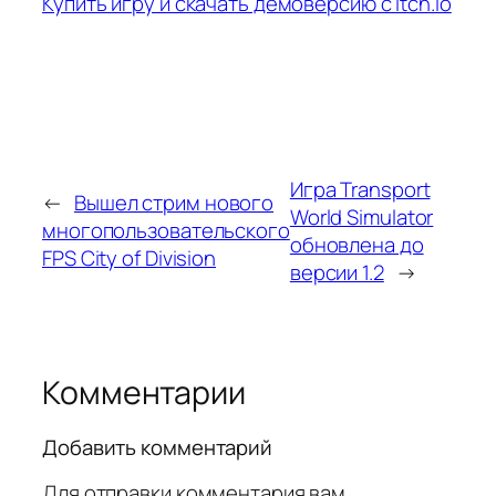
Купить игру и скачать демоверсию с Itch.io
Игра Transport
←
Вышел стрим нового
World Simulator
многопользовательского
обновлена до
FPS City of Division
версии 1.2
→
Комментарии
Добавить комментарий
Для отправки комментария вам