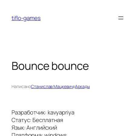
Перейти
к
tiflo-games
содержимому
Bounce bounce
Написано
Станислав Мацкевич
в
Аркады
Разработчик: kavyapriya
Статус: Бесплатная
Язык: Английский
Платформа: windows.