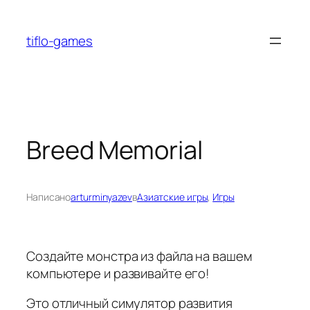
Перейти
к
tiflo-games
содержимому
Breed Memorial
Написано
arturminyazev
в
Азиатские игры
, 
Игры
Создайте монстра из файла на вашем
компьютере и развивайте его!
Это отличный симулятор развития