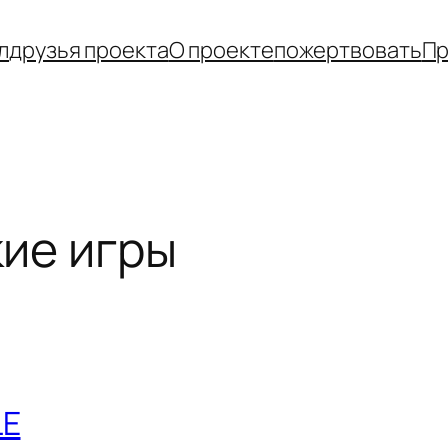
л
друзья проекта
О проекте
пожертвовать
Пр
ие игры
LE