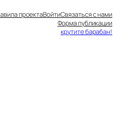
авила проекта
Войти
Связаться с нами
Форма публикации
крутите барабан!