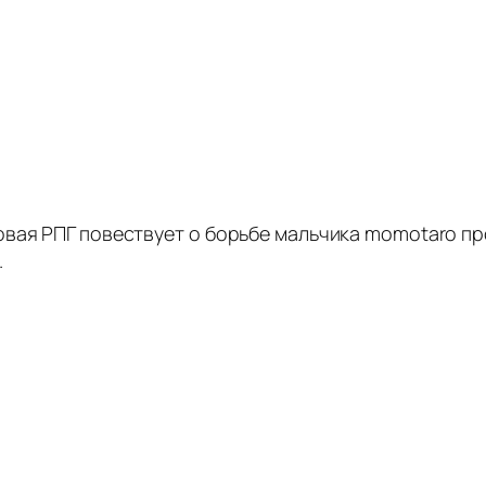
овая РПГ повествует о борьбе мальчика momotaro п
.