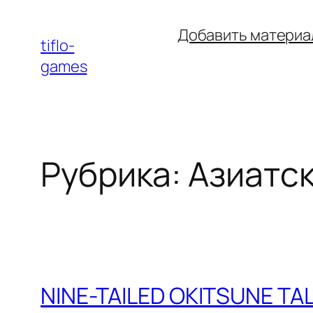
Перейти
Добавить материа
к
tiflo-
содержимому
games
Рубрика:
Азиатск
NINE-TAILED OKITSUNE TA