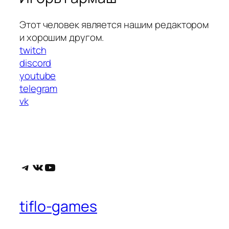
Этот человек является нашим редактором
и хорошим другом.
twitch
discord
youtube
telegram
vk
Telegram
ВКонтакте
YouTube
tiflo-games