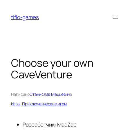
Перейти
к
tiflo-games
содержимому
Choose your own
CaveVenture
Написано
Станислав Мацкевич
в
Игры
, 
Приключенческие игры
Разработчик: MadZab