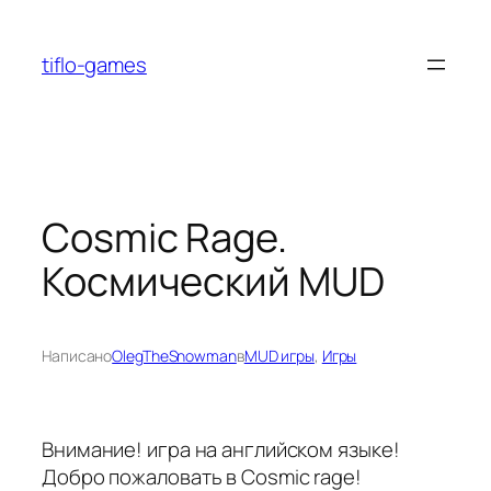
Перейти
к
tiflo-games
содержимому
Cosmic Rage.
Космический MUD
Написано
OlegTheSnowman
в
MUD игры
, 
Игры
Внимание! игра на английском языке!
Добро пожаловать в Cosmic rage!