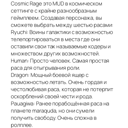
Cosmic Rage это MUD в космическом
сеттинге с крайне разнообразным
геймплеем.
Создавая персонажа, вы
сможете выбрать между шестью расами:
Ryuchi: Воины галактики с возможностью
телепортироваться в места где они
оставили свои так называемые кодеры и
множеством других возможностей.
Human: Просто человек. Самая простая
раса для отыгрывания роли.
Dragon: Мощный боевой ящер с
возможностью летать. Очень гордая и
честолюбивая раса, которая не потерпит
оскорблений своей чести и рода.
Pauagiwa: Ранее порабощённая раса на
планете maraquda, но они сумели
получить свободу. Очень сложна в
ролплее.