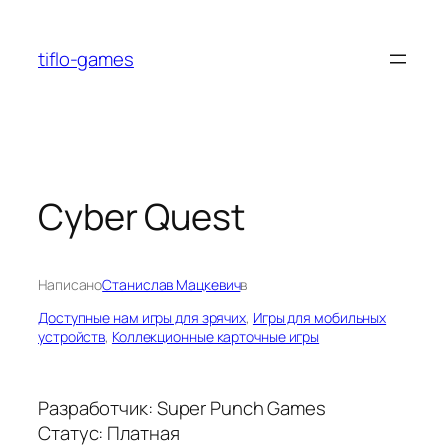
Перейти
к
tiflo-games
содержимому
Cyber Quest
Написано
Станислав Мацкевич
в
Доступные нам игры для зрячих
, 
Игры для мобильных
устройств
, 
Коллекционные карточные игры
Разработчик: Super Punch Games
Статус: Платная