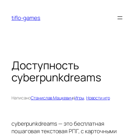
Перейти
к
tiflo-games
содержимому
Доступность
cyberpunkdreams
Написано
Станислав Мацкевич
в
Игры
, 
Новости игр
cyberpunkdreams — это бесплатная
пошаговая текстовая РПГ, с карточными