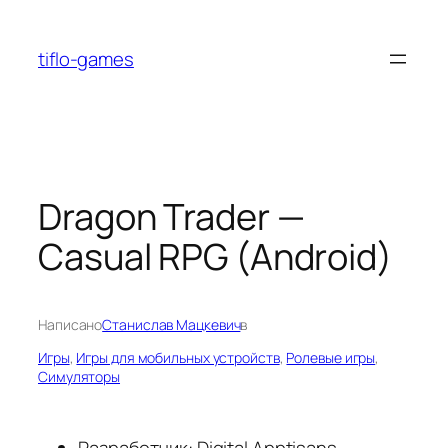
Перейти
к
tiflo-games
содержимому
Dragon Trader —
Casual RPG (Android)
Написано
Станислав Мацкевич
в
Игры
, 
Игры для мобильных устройств
, 
Ролевые игры
, 
Симуляторы
Разработчик: Digital Apptisans