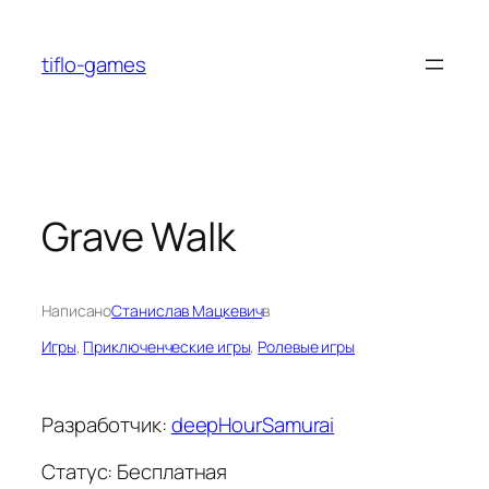
Перейти
к
tiflo-games
содержимому
Grave Walk
Написано
Станислав Мацкевич
в
Игры
, 
Приключенческие игры
, 
Ролевые игры
Разработчик:
deepHourSamurai
Статус: Бесплатная