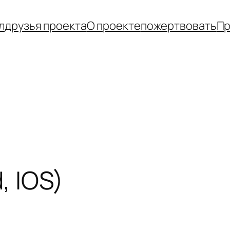
л
друзья проекта
О проекте
пожертвовать
Пр
, IOS)