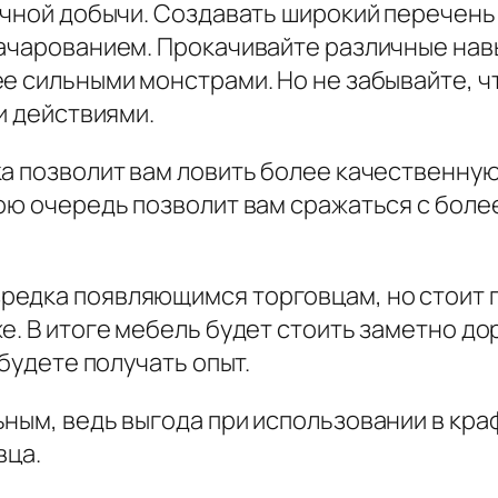
ичной добычи. Создавать широкий перечень
зачарованием. Прокачивайте различные нав
е сильными монстрами. Но не забывайте, ч
и действиями.
а позволит вам ловить более качественную 
вою очередь позволит вам сражаться с боле
едка появляющимся торговцам, но стоит п
е. В итоге мебель будет стоить заметно д
 будете получать опыт.
ным, ведь выгода при использовании в краф
вца.