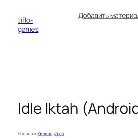
Перейти
Добавить материа
к
tiflo-
содержимому
games
Idle Iktah (Android
Написано
Кирилл
в
Игры