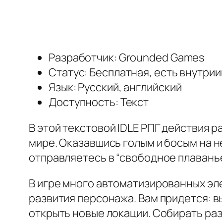
Разработчик: Grounded Games
Статус: Бесплатная, есть внутри
Язык: Русский, английский
Доступность: Текст
В этой текстовой IDLE РПГ действия
мире. Оказавшись голым и босым на 
отправляетесь в “свободное плаванье
В игре много автоматизированных эл
развития персонажа. Вам придется: в
открыть новые локации. Собирать ра