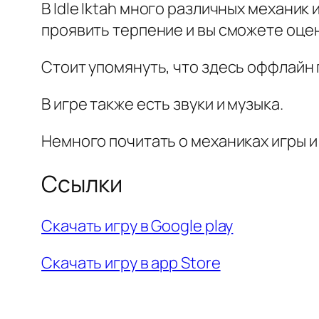
В Idle Iktah много различных механик
проявить терпение и вы сможете оцени
Стоит упомянуть, что здесь оффлайн
В игре также есть звуки и музыка.
Немного почитать о механиках игры 
Ссылки
Скачать игру в Google play
Скачать игру в app Store