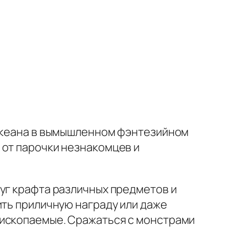
 океана в вымышленном фэнтезийном
 от парочки незнакомцев и
уг крафта различных предметов и
ить приличную награду или даже
 ископаемые. Сражаться с монстрами