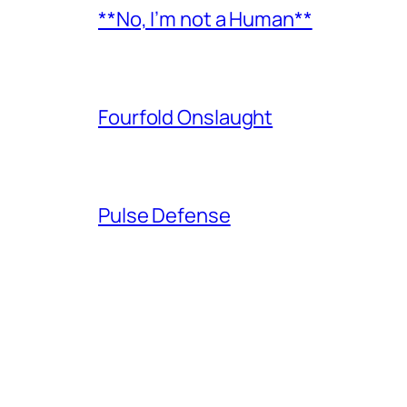
**No, I’m not a Human**
Fourfold Onslaught
Pulse Defense