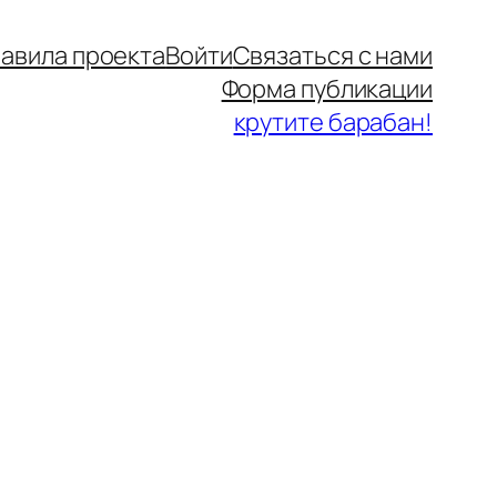
авила проекта
Войти
Связаться с нами
Форма публикации
крутите барабан!