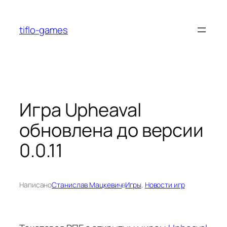
Перейти
к
tiflo-games
содержимому
Игра Upheaval
обновлена до версии
0.0.11
Написано
Станислав Мацкевич
в
Игры
, 
Новости игр