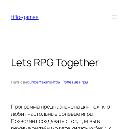
Перейти
к
tiflo-games
содержимому
Lets RPG Together
Написано
undertaker
в
Игры
, 
Ролевые игры
Программа предназначена для тех, кто
любит настольные ролевые игры.
Позволяет создавать стол, где вы в
режиме онлайн можете кидать кубики, к