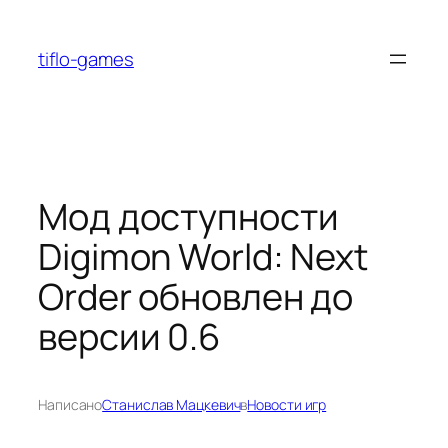
Перейти
к
tiflo-games
содержимому
Мод доступности
Digimon World: Next
Order обновлен до
версии 0.6
Написано
Станислав Мацкевич
в
Новости игр