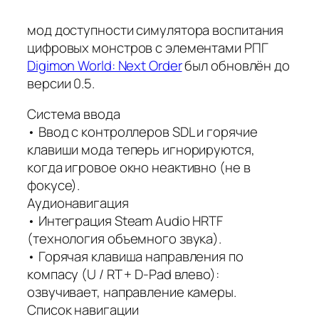
мод доступности симулятора воспитания
цифровых монстров с элементами РПГ
Digimon World: Next Order
был обновлён до
версии 0.5.
Система ввода
• Ввод с контроллеров SDL и горячие
клавиши мода теперь игнорируются,
когда игровое окно неактивно (не в
фокусе).
Аудионавигация
• Интеграция Steam Audio HRTF
(технология объемного звука).
• Горячая клавиша направления по
компасу (U / RT + D-Pad влево):
озвучивает, направление камеры.
Список навигации