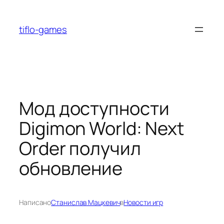
Перейти
к
tiflo-games
содержимому
Мод доступности
Digimon World: Next
Order получил
обновление
Написано
Станислав Мацкевич
в
Новости игр