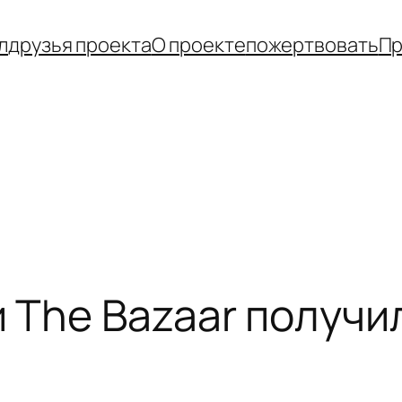
л
друзья проекта
О проекте
пожертвовать
Пр
 The Bazaar получи