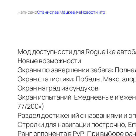
Написано
Станислав Мацкевич
в
Новости игр
Мод доступности для Roguelike авто
Новые возможности
Экраны по завершении забега: Полна
Экран статистики: Победы, Макс. здо
Экран наград из сундуков
Экран испытаний: Ежедневные и ежен
77/200»)
Раздел достижений с названиями и о
Стрелки для навигации построчно, E
Ранг оппонента в PvP: При выборе ран