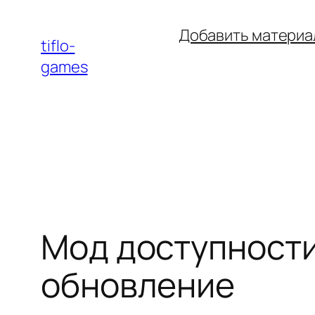
Перейти
Добавить материа
к
tiflo-
содержимому
games
Мод доступности
обновление