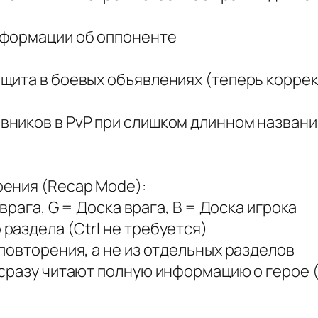
нформации об оппоненте
щита в боевых объявлениях (теперь корре
ников в PvP при слишком длинном названии
ения (Recap Mode):
врага, G = Доска врага, B = Доска игрока
раздела (Ctrl не требуется)
повторения, а не из отдельных разделов
сразу читают полную информацию о герое (