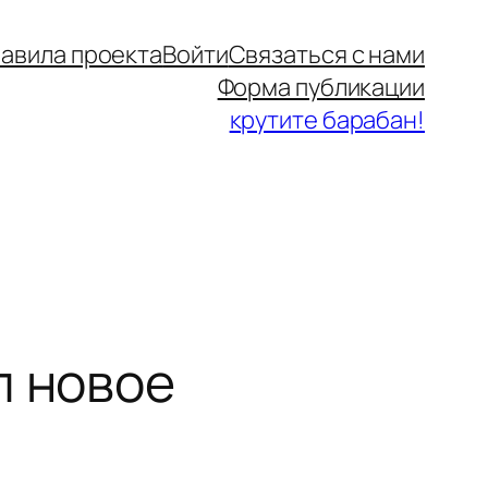
авила проекта
Войти
Связаться с нами
Форма публикации
крутите барабан!
л новое