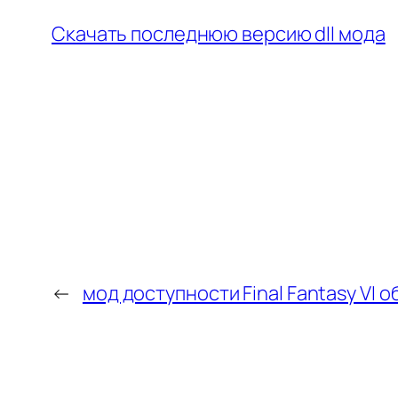
Скачать последнюю версию dll мода
←
мод доступности Final Fantasy VI о