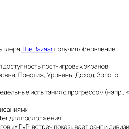
батлера
The Bazaar
получил обновление.
я доступность пост-игровых экранов
ровье, Престиж, Уровень, Доход, Золото
едельные испытания с прогрессом (напр., 
писаниями
nter для продолжения
говых PvP-встреч показывает ранг и дивизи