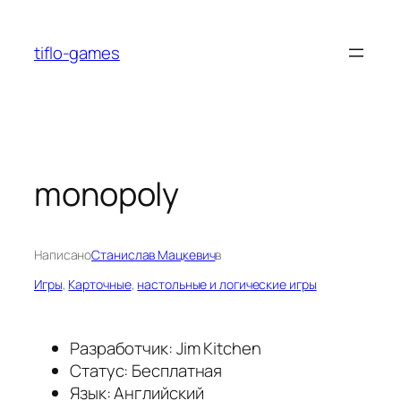
Перейти
к
tiflo-games
содержимому
monopoly
Написано
Станислав Мацкевич
в
Игры
, 
Карточные
, 
настольные и логические игры
Разработчик: Jim Kitchen
Статус: Бесплатная
Язык: Английский