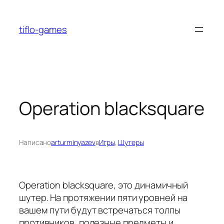
Перейти
к
tiflo-games
содержимому
Operation blacksquare
Написано
arturminyazev
в
Игры
, 
Шутеры
Operation blacksquare, это динамичный
шутер. На протяжении пяти уровней на
вашем пути будут встречаться толпы
противников, полезные предметы и