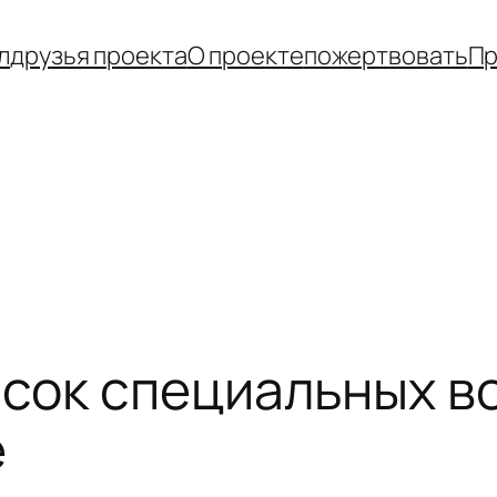
л
друзья проекта
О проекте
пожертвовать
Пр
сок специальных в
e