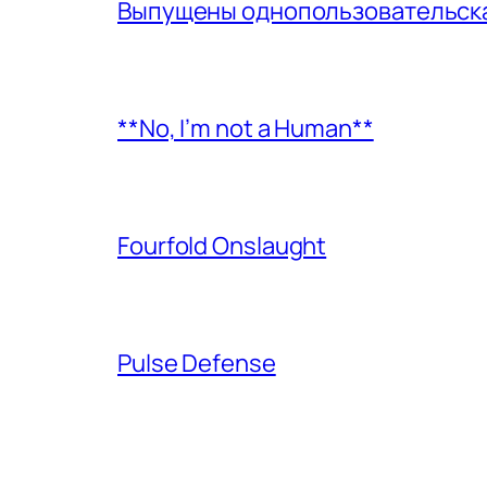
Выпущены однопользовательская
**No, I’m not a Human**
Fourfold Onslaught
Pulse Defense