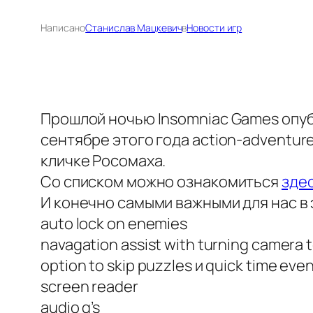
Написано
Станислав Мацкевич
в
Новости игр
Прошлой ночью Insomniac Games опуб
сентябре этого года action-adventur
кличке Росомаха.
Со списком можно ознакомиться
зде
И конечно самыми важными для нас в
auto lock on enemies
navagation assist with turning camera t
option to skip puzzles и quick time eve
screen reader
audio q’s