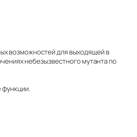
ных возможностей для выходящей в
лючениях небезызвестного мутанта по
 функции.