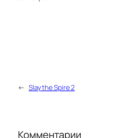
←
Slay the Spire 2
Комментарии