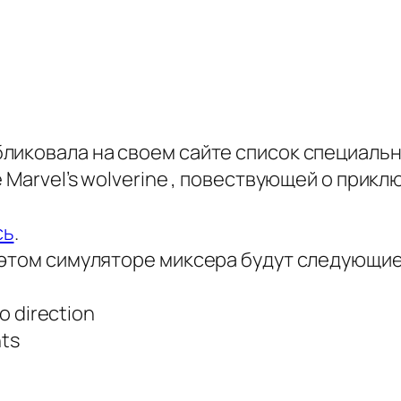
ликовала на своем сайте список специаль
e Marvel’s wolverine , повествующей о прик
сь
.
 этом симуляторе миксера будут следующие
o direction
nts