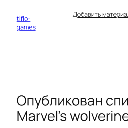
Перейти
Добавить материа
к
tiflo-
содержимому
games
Опубликован спи
Marvel’s wolverin