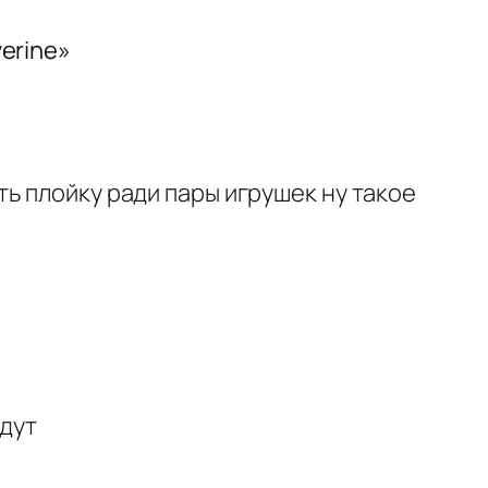
erine»
ть плойку ради пары игрушек ну такое
удут