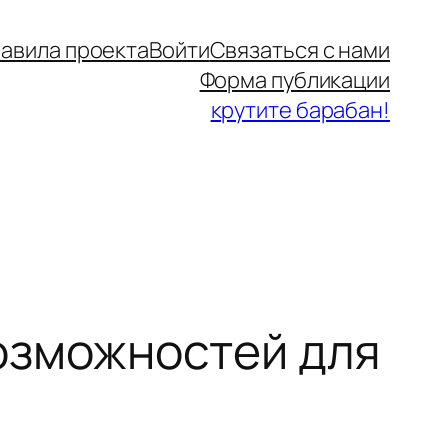
авила проекта
Войти
Связаться с нами
Форма публикации
крутите барабан!
озможностей для