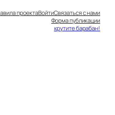
авила проекта
Войти
Связаться с нами
Форма публикации
крутите барабан!