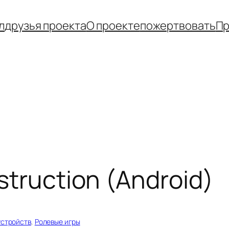
л
друзья проекта
О проекте
пожертвовать
Пр
struction (Android)
устройств
, 
Ролевые игры