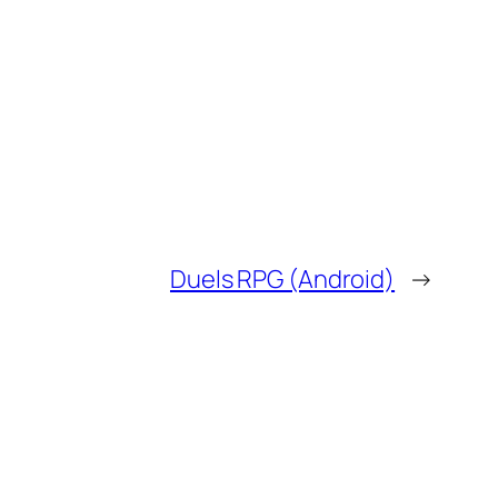
Duels RPG (Android)
→