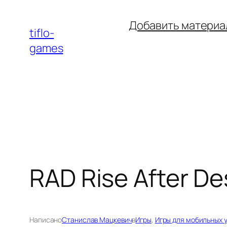
Перейти
Добавить материа
к
tiflo-
содержимому
games
RAD Rise After De
Написано
Станислав Мацкевич
в
Игры
, 
Игры для мобильных 