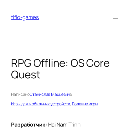
Перейти
к
tiflo-games
содержимому
RPG Offline: OS Core
Quest
Написано
Станислав Мацкевич
в
Игры для мобильных устройств
, 
Ролевые игры
Разработчик:
Hai Nam Trinh