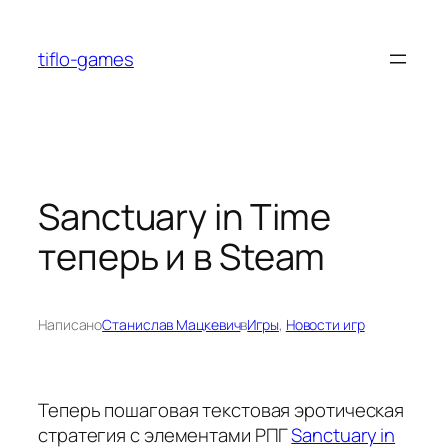
Перейти
к
tiflo-games
содержимому
Sanctuary in Time
теперь и в Steam
Написано
Станислав Мацкевич
в
Игры
, 
Новости игр
Теперь пошаговая текстовая эротическая
стратегия с элементами РПГ
Sanctuary in