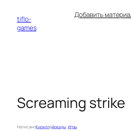
Перейти
Добавить материа
к
tiflo-
содержимому
games
Screaming strike
Написано
Кирилл
в
Аркады
, 
Игры