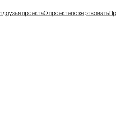
л
друзья проекта
О проекте
пожертвовать
Пр