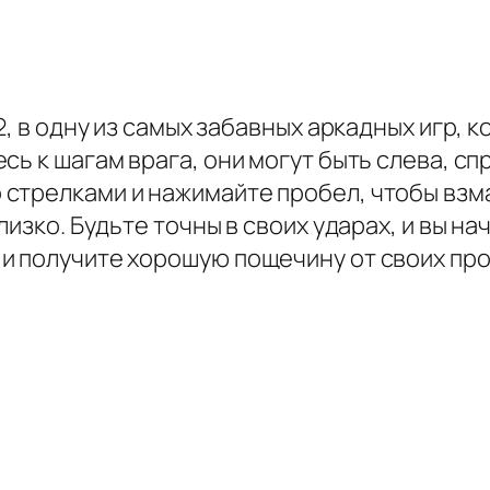
2, в одну из самых забавных аркадных игр, 
ь к шагам врага, они могут быть слева, спр
стрелками и нажимайте пробел, чтобы взма
лизко. Будьте точны в своих ударах, и вы н
и получите хорошую пощечину от своих прот