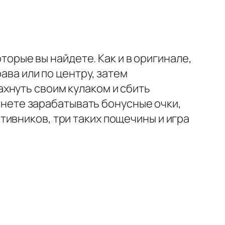
которые вы найдете.
Как и в оригинале,
ава или по центру, затем
хнуть своим кулаком и сбить
ачнете зарабатывать бонусные очки,
ивников, три таких пощечины и игра