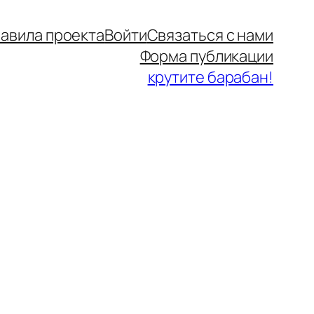
авила проекта
Войти
Связаться с нами
Форма публикации
крутите барабан!