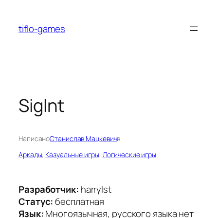
Перейти
к
tiflo-games
содержимому
SigInt
Написано
Станислав Мацкевич
в
Аркады
, 
Казуальные игры
, 
Логические игры
Разработчик:
harrylst
Статус:
бесплатная
Язык:
Многоязычная, русского языка нет