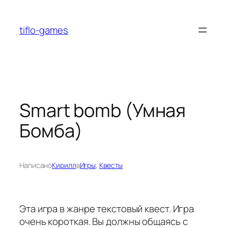
Перейти
к
tiflo-games
содержимому
Smart bomb (Умная
Бомба)
Написано
Кирилл
в
Игры
, 
Квесты
Эта игра в жанре текстовый квест. Игра
очень короткая. Вы должны общаясь с