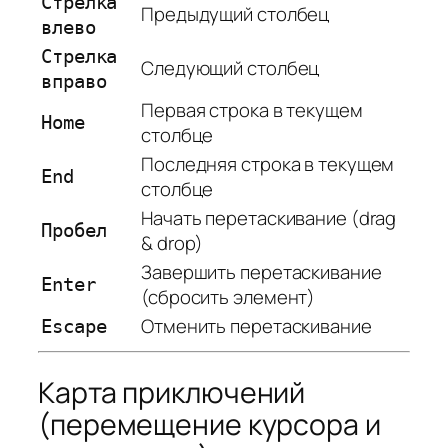
Стрелка
Предыдущий столбец
влево
Стрелка
Следующий столбец
вправо
Первая строка в текущем
Home
столбце
Последняя строка в текущем
End
столбце
Начать перетаскивание (drag
Пробел
& drop)
Завершить перетаскивание
Enter
(сбросить элемент)
Отменить перетаскивание
Escape
Карта приключений
(перемещение курсора и