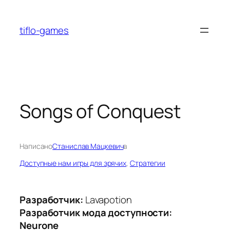
Перейти
к
tiflo-games
содержимому
Songs of Conquest
Написано
Станислав Мацкевич
в
Доступные нам игры для зрячих
, 
Стратегии
Разработчик:
Lavapotion
Разработчик мода доступности:
Neurone