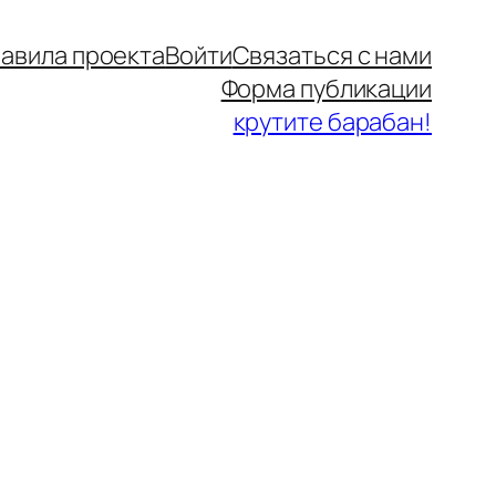
авила проекта
Войти
Связаться с нами
Форма публикации
крутите барабан!