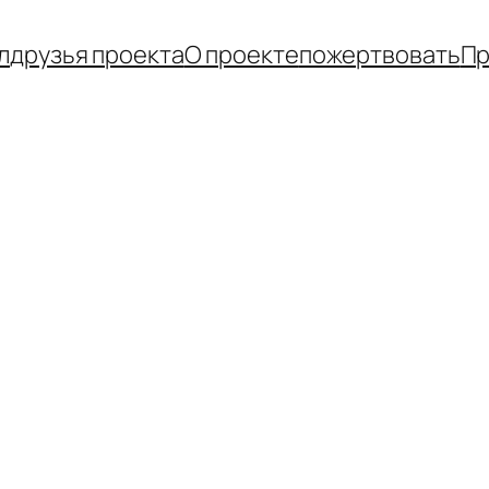
л
друзья проекта
О проекте
пожертвовать
Пр