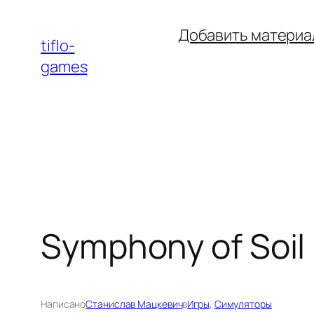
Перейти
Добавить материа
к
tiflo-
содержимому
games
Symphony of Soil
Написано
Станислав Мацкевич
в
Игры
, 
Симуляторы