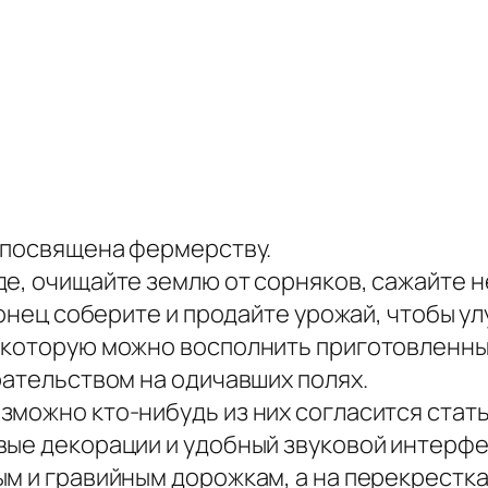
, посвящена фермерству.
де, очищайте землю от сорняков, сажайте 
аконец соберите и продайте урожай, чтобы у
 которую можно восполнить приготовленны
рательством на одичавших полях.
зможно кто-нибудь из них согласится стать
вые декорации и удобный звуковой интерф
ым и гравийным дорожкам, а на перекрестк