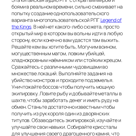
боями в реальном времени, сильно смахивает на
попытку создание однопользовательского
варианта многопользовательской РПГ
Legend of
the Kings
. В ней нет какого-либо сюжета, просто
открытый мир в котором вы вольны идти в любую
сторону, если конечно вам удастся там выжить.
Решайте кем вы хотите быть, Могучим воином,
могущественным магом, ловким убийцей,
хладнокровным наёмником или стойким жрецом.
Сражайтесь с различными чудовищами во
множестве локаций. Выполняйте задания на
убийство монстров и проходите подземелья.
Уничтожайте боссов чтобы получить мощную
экипировку. Ловите рыбу и добывайте металлы в
шахте, чтобы заработать денег и иметь руду на
обмен. Станьте достаточно известным чтобы
получить из рук короля один из дворянских
титулов. Обзаводитесь экипировкой, изучайте и
улучшайте свои навыки. Собирайте криссталы
для улучшения своего драгоценного камня, что