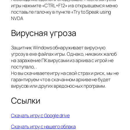
игры нажмите «CTRL+F12» и в открывшемся меню
поставьте галочку в пункте «Try to Speak using
NVDA
Вирусная угроза
Защитник Windows обнаруживает вирусную
угрозу в exe файлах игры. Однако, никаких жалоб
на заражение ПК вирусами из архива с игрой не
поступало, .
Но вы скачиваете игру на свой страх и риск, мы не
гарантируем что в скачанном архиве не будет
вирусов или других вредоносных программ.
Ссылки
Скачать игру с Google drive
Скачать игру с нашего облака