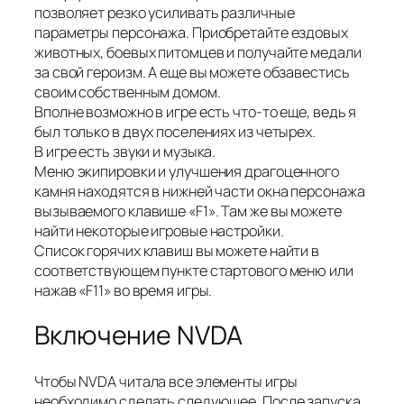
позволяет резко усиливать различные
параметры персонажа. Приобретайте ездовых
животных, боевых питомцев и получайте медали
за свой героизм. А еще вы можете обзавестись
своим собственным домом.
Вполне возможно в игре есть что-то еще, ведь я
был только в двух поселениях из четырех.
В игре есть звуки и музыка.
Меню экипировки и улучшения драгоценного
камня находятся в нижней части окна персонажа
вызываемого клавише «F1». Там же вы можете
найти некоторые игровые настройки.
Список горячих клавиш вы можете найти в
соответствующем пункте стартового меню или
нажав «F11» во время игры.
Включение NVDA
Чтобы NVDA читала все элементы игры
необходимо сделать следующее. После запуска