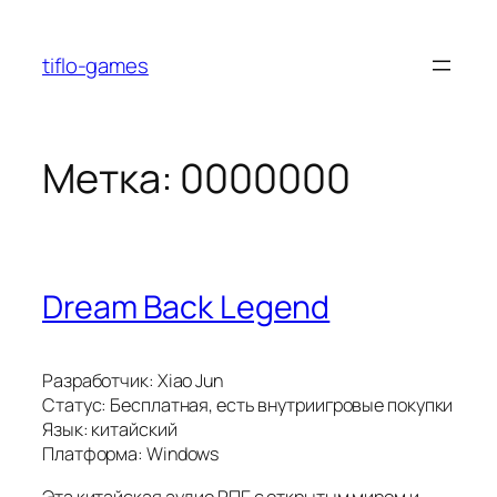
Перейти
к
tiflo-games
содержимому
Метка:
0000000
Dream Back Legend
Разработчик: Xiao Jun
Статус: Бесплатная, есть внутриигровые покупки
Язык: китайский
Платформа: Windows
Эта китайская аудио РПГ с открытым миром и