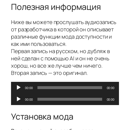
Полезная информация
Ниже вы можете прослушать аудиозапись
от разработчика в которой он описывает
различные функции мода доступности и
как ими пользоваться.
Первая запись на русском, но дубляж в
ней сделан с помощью AI и он не очень
хорош, но все же лучше чем ничего.
Вторая запись — это оригинал.
Аудиоплеер
00:00
00:00
Аудиоплеер
00:00
00:00
Установка мода