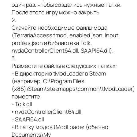
один раз, чтобы создались нужные папки.
После этого игру можно закрыть.
2.
Скачайте необходимые файлы мода
(TerrariaAccess.tmod, enabled.json, input
profiles.json и библиотеки Tolk,
nvdaControllerClient64.dll, SAAPI64.dll).
3.
Разместите файлы в следующих папках:
◦ В директорию tModLoader в Steam
(например, C:\Program Files
(x86)\Steam\steamapps\common\tModLoader)
поместите:
◦ Tolk.dll
◦ nvdaControllerClient64.dll
◦ SAAPI64.dll
◦ В папку модов tModLoader (обычно
Documents\My