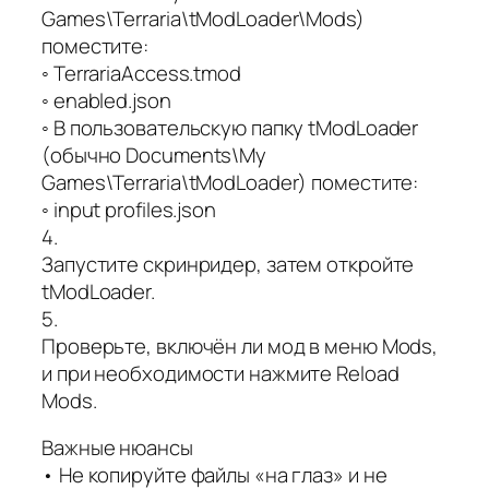
Games\Terraria\tModLoader\Mods)
поместите:
◦ TerrariaAccess.tmod
◦ enabled.json
◦ В пользовательскую папку tModLoader
(обычно Documents\My
Games\Terraria\tModLoader) поместите:
◦ input profiles.json
4.
Запустите скринридер, затем откройте
tModLoader.
5.
Проверьте, включён ли мод в меню Mods,
и при необходимости нажмите Reload
Mods.
Важные нюансы
• Не копируйте файлы «на глаз» и не