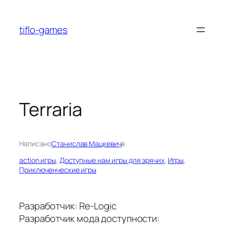
Перейти
к
tiflo-games
содержимому
Terraria
Написано
Станислав Мацкевич
в
action игры
, 
Доступные нам игры для зрячих
, 
Игры
, 
Приключенческие игры
Разработчик: Re-Logic
Разработчик мода доступности: