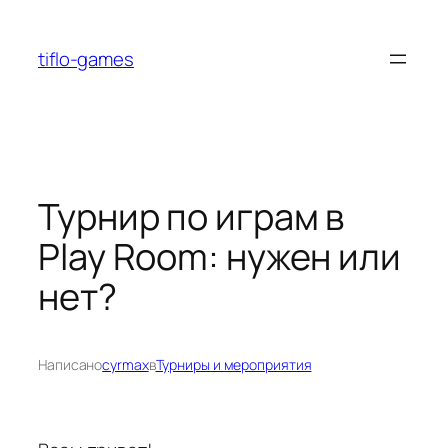
Перейти
к
tiflo-games
содержимому
Турнир по играм в
Play Room: нужен или
нет?
Написано
cyrmax
в
Турниры и мероприятия