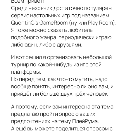
Всем привет!
Среди незрячих достаточно популярен
сервис настольных игр под названием
QuentinC’s GameRoom (ну или Play Room).
Я тоже можно сказать любитель
подобного жанра; периодически играю
либо один, либо с друзьями.
И вот решил я организовать небольшой
турнир по какой-нибудь из игр этой
платформы.
Но перед тем, как что-то мутить, надо
вообще понять, интересно ли оно вам, и
прийдёт ли больше двух трёх человек.
А поэтому, если вам интересна эта тема,
предлагаю пройти опрос о ваших
предпочтениях на тему ПлейРума.
А ещё вы можете поделиться опросом с