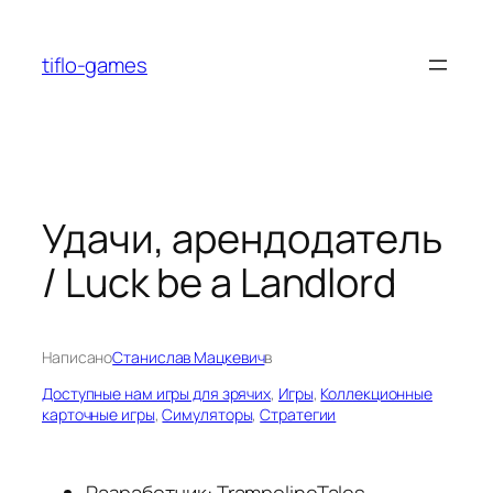
Перейти
к
tiflo-games
содержимому
Удачи, арендодатель
/ Luck be a Landlord
Написано
Станислав Мацкевич
в
Доступные нам игры для зрячих
, 
Игры
, 
Коллекционные
карточные игры
, 
Симуляторы
, 
Стратегии
Разработчик: TrampolineTales