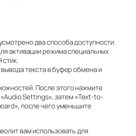
дусмотрено два способа доступности.
 для активации режима специальных
 стик.
 вывода текста в буфер обмена и
можностей. После этого нажмите
«Audio Settings», затем «Text-to-
board», после чего уменьшите
зволит вам использовать для