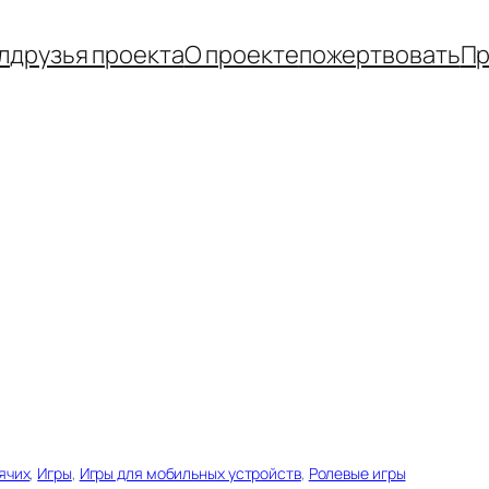
л
друзья проекта
О проекте
пожертвовать
Пр
ячих
, 
Игры
, 
Игры для мобильных устройств
, 
Ролевые игры