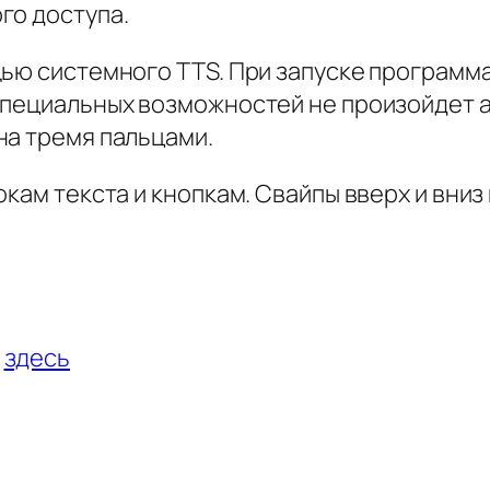
го доступа.
щью системного TTS. При запуске программ
специальных возможностей не произойдет 
на тремя пальцами.
окам текста и кнопкам. Свайпы вверх и вниз
и
здесь