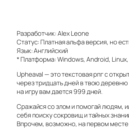
Разработчик: Alex Leone
Статус: Платная альфа версия, но ес
Язык: Английский
* Платформа: Windows, Android, Linux
Upheaval — это текстовая рпг с откры
через тридцать дней в твою деревню 
на игру вам дается 999 дней.
Сражайся со злом и помогай людям, и
себя поиску сокровищ и тайных знани
Впрочем, возможно, на первом месте д