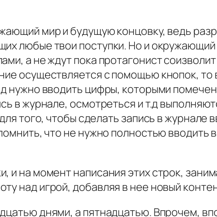
ужающий мир и будущую концовку, ведь разр
их любые твои поступки. Но и окружающий т
ами, а не ждут пока протагонист соизволит
ние осуществляется с помощью кнопок, то 
.д нужно вводить цифры, которыми помечены
сь в журнале, осмотреться и т.д выполняют
 для того, чтобы сделать запись в журнале 
 помнить, что не нужно полностью вводить 
, и на момент написания этих строк, занима
ту над игрой, добавляя в нее новый контен
идцатью днями, а пятнадцатью. Впрочем, вп