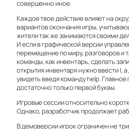
совершенно иное.
Каждое твое действие влияет на окр
вариантов окончания игры, учитывающ
жители так же занимаются своими дел
И если в графической версии управле
перемещение по миру, разговоров и т
команды, как инвентарь, сделать запи
открытия инвентаря нужно ввести I, а
увидеть введя команду help. Главное
достаточно только первой буквы.
Игровые сессии относительно коротки
Однако, разработчик продолжает рабо
В демоверсии игрок ограничен не тр