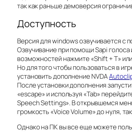
так как раньше демоверсия ограничи
Доступность
Версия для windows озвучивается с 
Озвучивание при помощи Sapi голоса 
возможностей нажмите «Shift + T» ил
Но для того чтобы пользоваться в иг
установить дополнение NVDA
Autocli
После установки дополнения запусти
«escape» и используя «Tab» перейдите 
Speech Settings». В открывшемся мен
громкость «Voice Volume» до нуля, та
Однако на ПК вы все еще можете поль