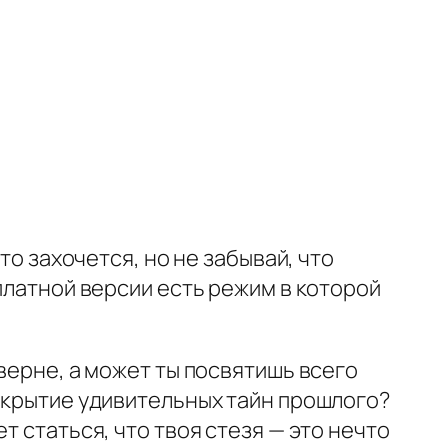
то захочется, но не забывай, что
платной версии есть режим в которой
верне, а может ты посвятишь всего
аскрытие удивительных тайн прошлого?
т статься, что твоя стезя — это нечто