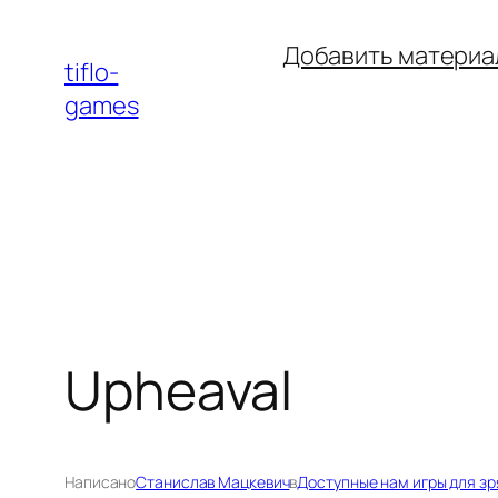
Перейти
Добавить материа
к
tiflo-
содержимому
games
Upheaval
Написано
Станислав Мацкевич
в
Доступные нам игры для зр