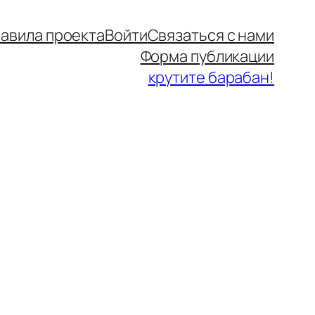
авила проекта
Войти
Связаться с нами
Форма публикации
крутите барабан!