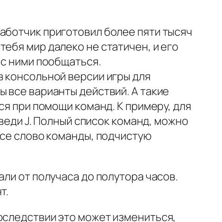
аботчик приготовил более пяти тысяч
ебя мир далеко не статичен, и его
 с ними пообщаться.
в консольной версии игры для
 все варианты действий. А такие
ся при помощи команд. К примеру, для
введи J. Полный список команд, можно
все слово команды, подчистую
ли от получаса до полутора часов.
т.
оследствии это может измениться,