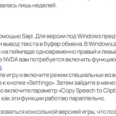
валась лишь неделей.
помощью Sapi. Для версии под Windows пре
и вывод текста в буфер обмена. В Windows
и на геймпаде одновременно правый и левый
ре NVDA вам потребуется включить функцию
p
.
те игру и включите режим специальных воз
к кнопке «Settings». Затем зайдите в меню 
ю включите параметр «Copy Speech to Clip
к как эти функции работаю параллельно.
зоваться консольной версией игры, что по