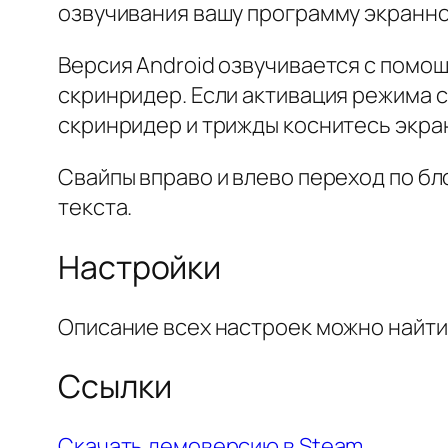
озвучивания вашу программу экранно
Версия Android озвучивается с помо
скринридер. Если активация режима 
скринридер и трижды коснитесь экра
Свайпы вправо и влево переход по бл
текста.
Настройки
Описание всех настроек можно найт
Ссылки
Скачать демоверсию в Steam