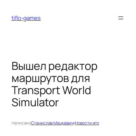
Перейти
к
tiflo-games
содержимому
Вышел редактор
маршрутов для
Transport World
Simulator
Написано
Станислав Мацкевич
в
Новости игр