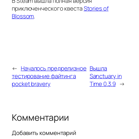
В Steam вышла полная версия
приключенческого квеста
Stories of
Blossom
.
←
Началось предрелизное
Вышла
тестирование файтинга
Sanctuary in
pocket bravery
Time 0.3.9
→
Комментарии
Добавить комментарий