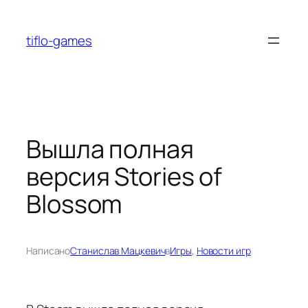
Перейти
к
tiflo-games
содержимому
Вышла полная
версия Stories of
Blossom
Написано
Станислав Мацкевич
в
Игры
, 
Новости игр