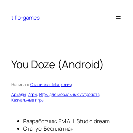
Перейти
к
tiflo-games
содержимому
You Doze (Android)
Написано
Станислав Мацкевич
в
Аркады
, 
Игры
, 
Игры для мобильных устройств
, 
Казуальные игры
Разработчик: EM ALL Studio dream
Статус: Бесплатная