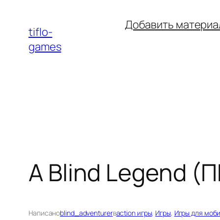
Перейти
Добавить материа
к
tiflo-
содержимому
games
A Blind Legend (П
Написано
blind_adventurer
в
action игры
, 
Игры
, 
Игры для моб