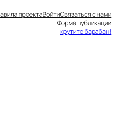
авила проекта
Войти
Связаться с нами
Форма публикации
крутите барабан!