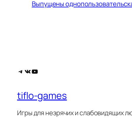
Выпущены однопользовательская
Telegram
ВКонтакте
YouTube
tiflo-games
Игры для незрячих и слабовидящих л