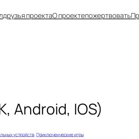
л
друзья проекта
О проекте
пожертвовать
Пр
К, Android, IOS)
ильных устройств
, 
Приключенческие игры