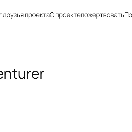
л
друзья проекта
О проекте
пожертвовать
Пр
enturer