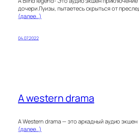
A Blind legend- Это аудио экшен приключени
дочери Луизы, пытаетесь скрыться от пресле
(далее…)
04.07.2022
A western drama
A Western drama — это аркадный аудио экшен 
(далее…)