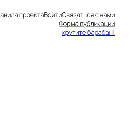
авила проекта
Войти
Связаться с нами
Форма публикации
крутите барабан!