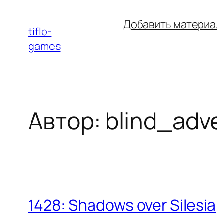
Перейти
Добавить материа
к
tiflo-
содержимому
games
Автор:
blind_adv
1428: Shadows over Silesia