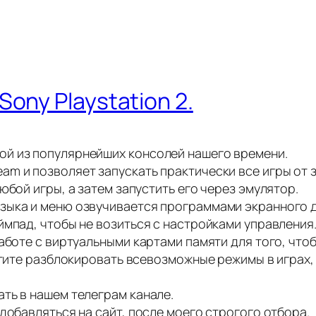
ony Playstation 2.
й из популярнейших консолей нашего времени.
m и позволяет запускать практически все игры от 
юбой игры, а затем запустить его через эмулятор.
зыка и меню озвучивается программами экранного д
ймпад, чтобы не возиться с настройками управления
аботе с виртуальными картами памяти для того, чтоб
хотите разблокировать всевозможные режимы в играх
ть в нашем телеграм канале.
добавляться на сайт, после моего строгого отбора.