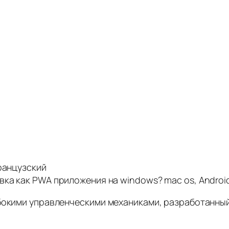
ранцузский
ка как PWA приложения на windows? mac os, Android
убокими управленческими механиками, разработанный