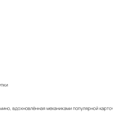
упки
домино, вдохновлённая механиками популярной карт