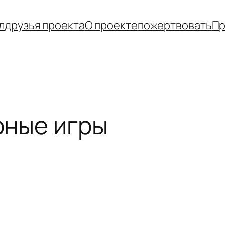
л
друзья проекта
О проекте
пожертвовать
Пр
рные игры