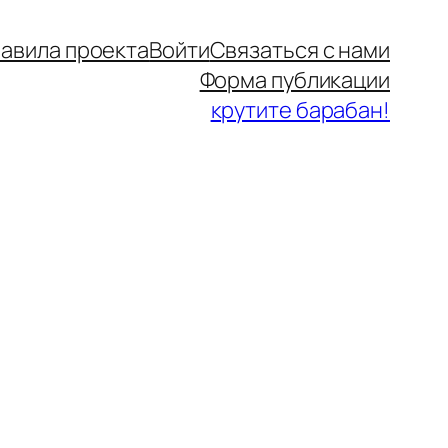
авила проекта
Войти
Связаться с нами
Форма публикации
крутите барабан!