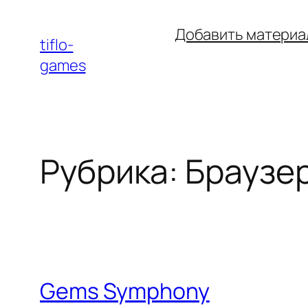
Перейти
Добавить материа
к
tiflo-
содержимому
games
Рубрика:
Браузе
Gems Symphony