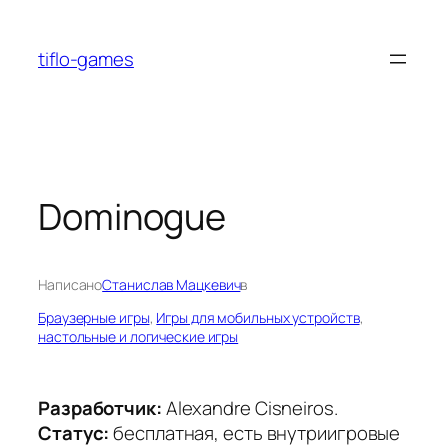
Перейти
к
tiflo-games
содержимому
Dominogue
Написано
Станислав Мацкевич
в
Браузерные игры
, 
Игры для мобильных устройств
, 
настольные и логические игры
Разработчик:
Alexandre Cisneiros.
Статус:
бесплатная, есть внутриигровые