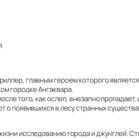
я
риллер, главным героем которого является
ом городке Ангаквара.
после того, как ослеп, внезапно пропадает
т о появившихся в лесу странных существах
 жизни исследованию города и джунглей. С