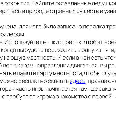
е открытия. Найдите оставленные дедушкой
еритесь в природе странных существ и узн
чена, для чего было записано порядка трех
нридером.
е. Используйте кнопки стрелок, чтобы пер
 когда вы будете переходить в одну из пят
кружающую местность. И если в ней есть что
 вот в каком направлении двигаться, вы ре
жать в памяти карту местности, чтобы случа
ю можно бесплатно скачать
здесь
, правда о
торая часть игры начинается там где закан
е требует от игрока знакомства с первой 