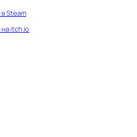
 в Steam
на itch.io