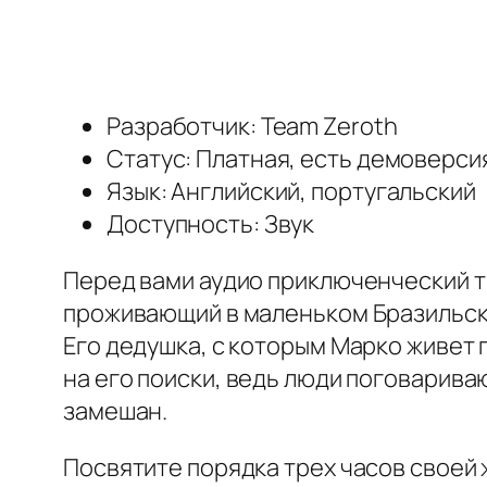
Разработчик: Team Zeroth
Статус: Платная, есть демоверси
Язык: Английский, португальский
Доступность: Звук
Перед вами аудио приключенческий т
проживающий в маленьком Бразильск
Его дедушка, с которым Марко живет 
на его поиски, ведь люди поговариваю
замешан.
Посвятите порядка трех часов своей