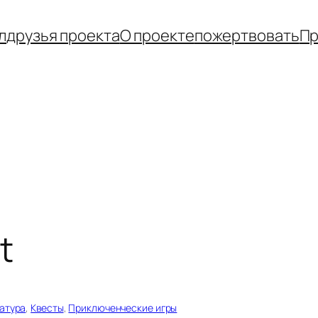
л
друзья проекта
О проекте
пожертвовать
Пр
t
атура
, 
Квесты
, 
Приключенческие игры