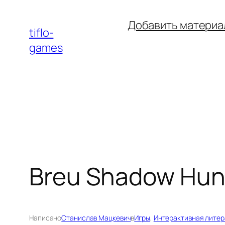
Перейти
Добавить материа
к
tiflo-
содержимому
games
Breu Shadow Hun
Написано
Станислав Мацкевич
в
Игры
, 
Интерактивная литер