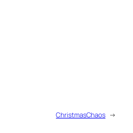
ChristmasChaos
→