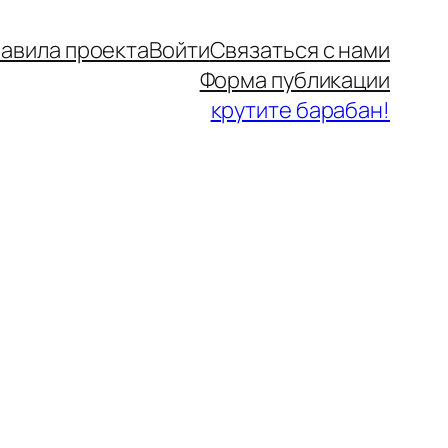
авила проекта
Войти
Связаться с нами
Форма публикации
крутите барабан!