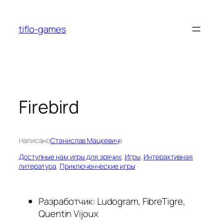
Перейти
к
tiflo-games
содержимому
Firebird
Написано
Станислав Мацкевич
в
Доступные нам игры для зрячих
, 
Игры
, 
Интерактивная
литература
, 
Приключенческие игры
Разработчик: Ludogram, FibreTigre,
Quentin Vijoux