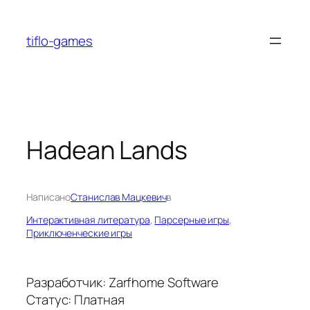
Перейти
к
tiflo-games
содержимому
Hadean Lands
Написано
Станислав Мацкевич
в
Интерактивная литература
, 
Парсерные игры
, 
Приключенческие игры
Разработчик: Zarfhome Software
Статус: Платная