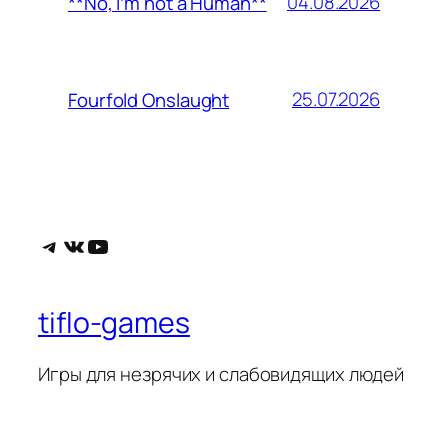
04.08.2026
**No, I’m not a Human**
25.07.2026
Fourfold Onslaught
Telegram
ВКонтакте
YouTube
tiflo-games
Игры для незрячих и слабовидящих людей