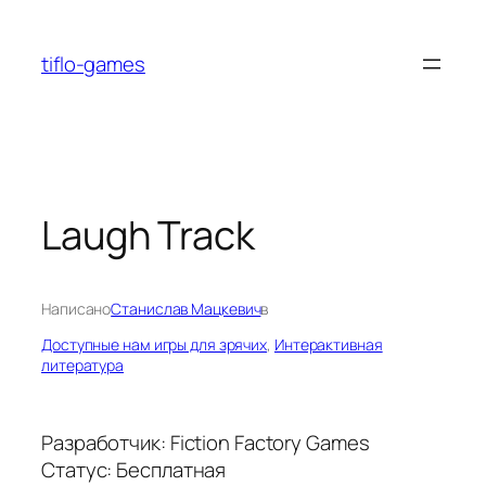
Перейти
к
tiflo-games
содержимому
Laugh Track
Написано
Станислав Мацкевич
в
Доступные нам игры для зрячих
, 
Интерактивная
литература
Разработчик: Fiction Factory Games
Статус: Бесплатная