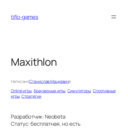
Перейти
к
tiflo-games
содержимому
Maxithlon
Написано
Станислав Мацкевич
в
Online игры
, 
Браузерные игры
, 
Симуляторы
, 
Спортивные
игры
, 
Стратегии
Разработчик: Neobeta
Статус: бесплатная, но есть