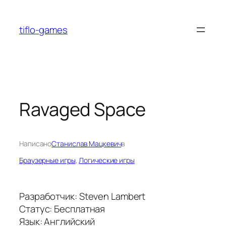
Перейти
к
tiflo-games
содержимому
Ravaged Space
Написано
Станислав Мацкевич
в
Браузерные игры
, 
Логические игры
Разработчик: Steven Lambert
Статус: Бесплатная
Язык: Английский