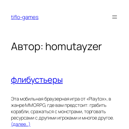
Перейти
к
tiflo-games
содержимому
Автор:
homutayzer
флибустьеры
Эта мобильная браузерная игра от «Playtox», в
жанре MMORPG, где вам предстоит: грабить
корабли, сражаться с монстрами, торговать
ресурсами с другими игроками и многое другое.
(далее…)