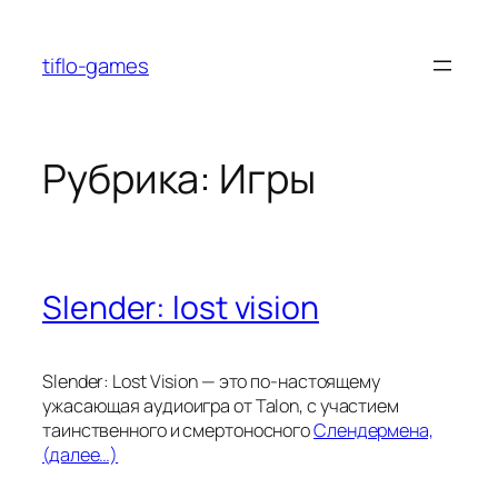
Перейти
к
tiflo-games
содержимому
Рубрика:
Игры
Slender: lost vision
Slender: Lost Vision — это по-настоящему
ужасающая аудиоигра от Talon, с участием
таинственного и смертоносного
Слендермена,
(далее…)